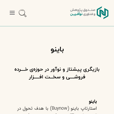
باینو
بازیگری پیشتاز و نوآور در حوزه‌ی خـــرده
فروشـــی و سخــت افــــزار
باینو
استارتاپ باینو (Buynow) با هدف تحول در